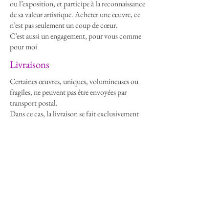
ou l’exposition, et participe à la reconnaissance
de sa valeur artistique. Acheter une œuvre, ce
n’est pas seulement un coup de cœur.
C’est aussi un engagement, pour vous comme
pour moi
Livraisons
Certaines œuvres, uniques, volumineuses ou
fragiles, ne peuvent pas être envoyées par
transport postal.
Dans ce cas, la livraison se fait exclusivement
en main propre, sur devis.
La remise de l’œuvre peut avoir lieu lors d’un
rendez-vous à mon atelier ou directement
pendant une exposition.
C’est aussi l’occasion d’échanger, de découvrir
l’œuvre autrement et de garantir qu’elle arrive
entre de bonnes mains, intacte.