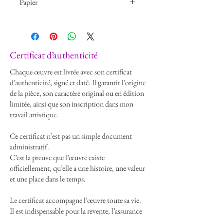
Papier
vos espaces de vie et de travail.
Laissez-vous inspirer par notre collection
Haute Qualité FineArt Smooth Pearl
unique et trouvez la pièce parfaite pour
votre décoration.
​Certificat d’authenticité
Chaque œuvre est livrée avec son certificat
d’authenticité, signé et daté. Il garantit l’origine
de la pièce, son caractère original ou en édition
limitée, ainsi que son inscription dans mon
travail artistique.
Ce certificat n’est pas un simple document
administratif.
C’est la preuve que l’œuvre existe
officiellement, qu’elle a une histoire, une valeur
et une place dans le temps.
Le certificat accompagne l’œuvre toute sa vie.
Il est indispensable pour la revente, l’assurance