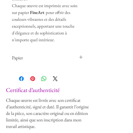
Chaque œuvre est imprimée avec soin
sur papier
FineArt
pour offrir des
couleurs vibrantes et des détails
exceptionnels, apportant une touche
d'élégance et de sophistication à
n'importe quel intérieur.
Parfait pour les amateurs d'art et les
collectionneurs, ces tirages sublimeront
Papier
vos espaces de vie et de travail.
Laissez-vous inspirer par notre collection
Haute Qualité FineArt Smooth Pearl
unique et trouvez la pièce parfaite pour
votre décoration.
​Certificat d’authenticité
Chaque œuvre est livrée avec son certificat
d’authenticité, signé et daté. Il garantit l’origine
de la pièce, son caractère original ou en édition
limitée, ainsi que son inscription dans mon
travail artistique.