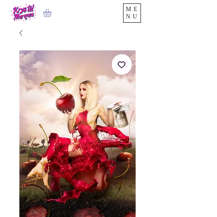
ME
NU