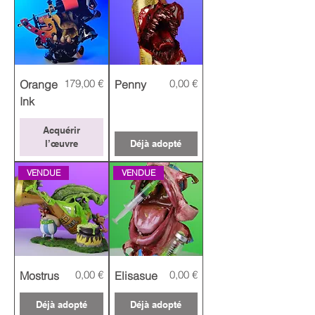
Prix
Prix
179,00 €
0,00 €
Orange
Penny
Ink
Acquérir
l’œuvre
Déjà adopté
VENDUE
VENDUE
Prix
Prix
0,00 €
0,00 €
Mostrus
Elisasue
Déjà adopté
Déjà adopté