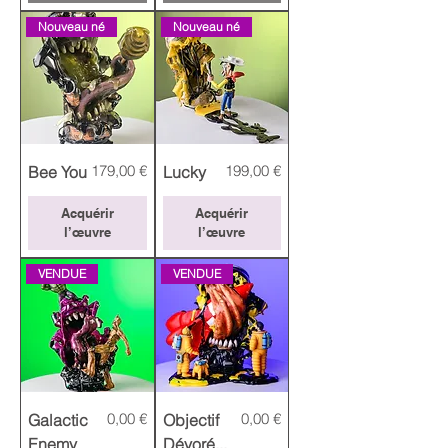
Nouveau né
Nouveau né
Prix
Prix
179,00 €
199,00 €
Bee You
Lucky
Acquérir
Acquérir
l’œuvre
l’œuvre
VENDUE
VENDUE
Prix
Prix
0,00 €
0,00 €
Galactic
Objectif
Enemy
Dévoré...