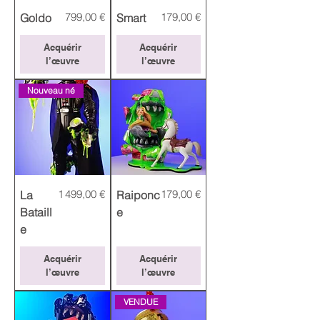
Prix
Prix
799,00 €
179,00 €
Goldo
Smart
Acquérir
Acquérir
l’œuvre
l’œuvre
Nouveau né
Prix
Prix
1 499,00 €
179,00 €
La
Raiponc
Bataill
e
e
Acquérir
Acquérir
l’œuvre
l’œuvre
VENDUE