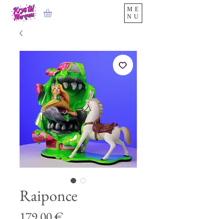
ME
NU
Raiponce
Prix
179,00 €