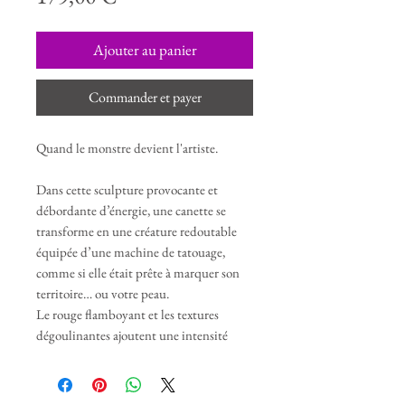
Ajouter au panier
Commander et payer
Quand le monstre devient l'artiste.
Dans cette sculpture provocante et
débordante d’énergie, une canette se
transforme en une créature redoutable
équipée d’une machine de tatouage,
comme si elle était prête à marquer son
territoire… ou votre peau.
Le rouge flamboyant et les textures
dégoulinantes ajoutent une intensité
viscérale à cette fusion inattendue entre
boisson énergisante et art du tatouage.
La machine de tatouage s’intègre à la