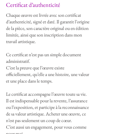
​Certificat d’authenticité
canette comme une extension naturelle,
une sorte de bras mécanique prêt à graver
Chaque œuvre est livrée avec son certificat
sa signature unique. Les crocs acérés et le
d’authenticité, signé et daté. Il garantit l’origine
métal en fusion renforcent l’impression
de la pièce, son caractère original ou en édition
d’un objet du quotidien devenu une
limitée, ainsi que son inscription dans mon
entité puissante et imprévisible.
travail artistique.
Cette œuvre explore avec humour et
Ce certificat n’est pas un simple document
audace la dualité entre consommation et
administratif.
expression artistique. Transformée en
C’est la preuve que l’œuvre existe
tatoueuse mécanique, la canette
officiellement, qu’elle a une histoire, une valeur
représente l’énergie brute et la créativité
et une place dans le temps.
débridée, tout en évoquant la manière
Le certificat accompagne l’œuvre toute sa vie.
dont des produits de consommation
Il est indispensable pour la revente, l’assurance
peuvent s’inscrire dans la culture
ou l’exposition, et participe à la reconnaissance
artistique contemporaine.
de sa valeur artistique. Acheter une œuvre, ce
n’est pas seulement un coup de cœur.
C’est aussi un engagement, pour vous comme
pour moi