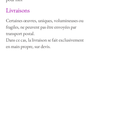
Livraisons
Certaines œuvres, uniques, volumineuses ou
fragiles, ne peuvent pas être envoyées par
transport postal.
Dans ce cas, la livraison se fait exclusivement
en main propre, sur devis.
La remise de l’œuvre peut avoir lieu lors d’un
rendez-vous à mon atelier ou directement
pendant une exposition.
C’est aussi l’occasion d’échanger, de découvrir
l’œuvre autrement et de garantir qu’elle arrive
entre de bonnes mains, intacte.
Chaque situation est étudiée au cas par cas,
avec une seule priorité : le respect de l’œuvre et
de celui ou celle qui l’accueille.
Consulter la FAQ