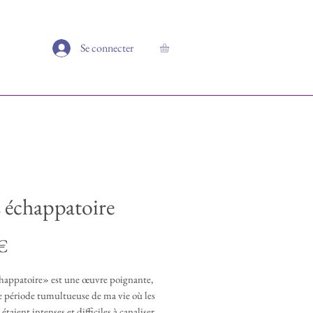
Se connecter
 échappatoire
Prix
 €
happatoire» est une œuvre poignante,
 période tumultueuse de ma vie où les
taient intenses et difficiles à canaliser.