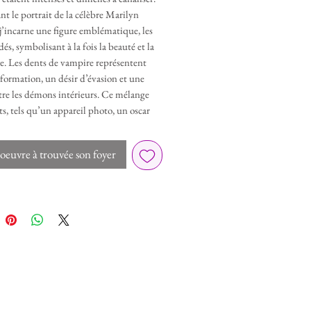
ant le portrait de la célèbre Marilyn
’incarne une figure emblématique, les
és, symbolisant à la fois la beauté et la
e. Les dents de vampire représentent
formation, un désir d’évasion et une
tre les démons intérieurs. Ce mélange
s, tels qu’un appareil photo, un oscar
des taches de sang, évoque l’ironie de la
 et les attentes qui pèsent sur nous.
oeuvre à trouvée son foyer
étail de cette œuvre témoigne d’un
ersonnel, où l’art devient un moyen
ion essentiel. La fiole marquée «Sang
e» renforce cette idée d’extérioriser la
 travers la créativité. «Sans
ire» ne se contente pas d’être une
ation visuelle, mais elle offre une
sur la dualité de l’artiste, piégée dans
de lumière et d’obscurité. Cette