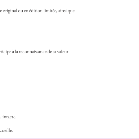
ofondément personnelle, n’est pas à
car elle demeure un témoignage intime
re original ou en édition limitée, ainsi que
rcours artistique et émotionnel.
rticipe à la reconnaissance de sa valeur
, intacte.
cueille.