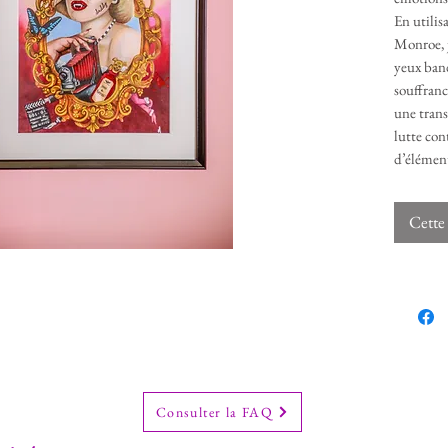
En utilis
Monroe, j
yeux band
souffranc
une trans
lutte con
d’élément
cassé et 
célébrité
Cette 
Chaque d
combat p
d’express
de vampir
douleur à
Échappato
représent
réflexion 
Consulter la FAQ
un monde 