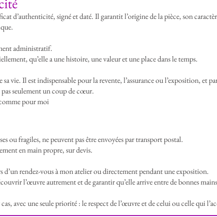
cité
œuvre, pr
vendre, 
cat d’authenticité, signé et daté. Il garantit l’origine de la pièce, son caractè
ique.
de mon pa
ment administratif.
iellement, qu’elle a une histoire, une valeur et une place dans le temps.
a vie. Il est indispensable pour la revente, l’assurance ou l’exposition, et pa
st pas seulement un coup de cœur.
s comme pour moi
s ou fragiles, ne peuvent pas être envoyées par transport postal.
ivement en main propre, sur devis.
ors d’un rendez-vous à mon atelier ou directement pendant une exposition.
écouvrir l’œuvre autrement et de garantir qu’elle arrive entre de bonnes mains
as, avec une seule priorité : le respect de l’œuvre et de celui ou celle qui l’ac