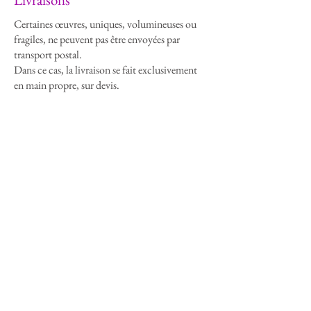
Certaines œuvres, uniques, volumineuses ou
fragiles, ne peuvent pas être envoyées par
transport postal.
Dans ce cas, la livraison se fait exclusivement
en main propre, sur devis.
La remise de l’œuvre peut avoir lieu lors d’un
rendez-vous à mon atelier ou directement
pendant une exposition.
C’est aussi l’occasion d’échanger, de découvrir
l’œuvre autrement et de garantir qu’elle arrive
entre de bonnes mains, intacte.
Chaque situation est étudiée au cas par cas,
avec une seule priorité : le respect de l’œuvre et
de celui ou celle qui l’accueille.
Consulter la FAQ