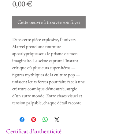
Prix
0,00 €
Cette oeuvre à trouvée son foyer
Dans cette pièce explosive, l’univers
Marvel prend une tournure
apocalyptique sous le prisme de mon
imaginaire. La scène capture l’instant
critique où plusieurs super-héros —
figures mythiques de la culture pop —
unissent leurs forces pour faire face à une
créature cosmique démesurée, surgie
d’un autre monde. Entre chaos visuel et
tension palpable, chaque détail raconte
une lutte pour l’équilibre de l’univers. Le
monstre, visqueux et tentaculaire, évoque
les peurs primales, les monstres
​Certificat d’authenticité
intérieurs, mais aussi l’absurdité d’un