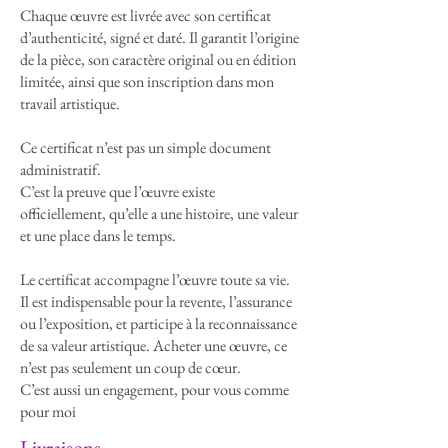
mal trop grand pour être compris.
Chaque œuvre est livrée avec son certificat
d’authenticité, signé et daté. Il garantit l’origine
Les super-héros ne sont pas idéalisés :
de la pièce, son caractère original ou en édition
leurs visages sont tendus, leur posture est
limitée, ainsi que son inscription dans mon
celle de combattants humains,
travail artistique.
vulnérables mais déterminés. L’œuvre,
baignée d’un éclairage dramatique et de
Ce certificat n’est pas un simple document
textures intenses, s’inscrit dans une
administratif.
esthétique urbaine et trash, entre
C’est la preuve que l’œuvre existe
hommage et détournement. C’est une
officiellement, qu’elle a une histoire, une valeur
explosion de résine, de métal, de peinture
et une place dans le temps.
et de symboles, qui projette le spectateur
Le certificat accompagne l’œuvre toute sa vie.
au cœur du combat. Ici, il ne s’agit plus
Il est indispensable pour la revente, l’assurance
seulement de sauver le monde, mais d’y
ou l’exposition, et participe à la reconnaissance
survivre avec panache.
de sa valeur artistique. Acheter une œuvre, ce
n’est pas seulement un coup de cœur.
C’est aussi un engagement, pour vous comme
pour moi
Livraisons